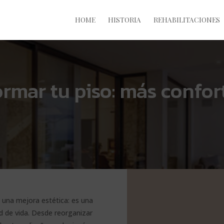
HOME
HISTORIA
REHABILITACIONES
ormar tu piso: más confor
una mejora estética: es una
ad de vida. Desde reorganizar