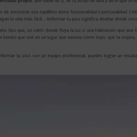
dentidad propia
, que hable de ti, de tu estilo de vida y de lo que te h
no de encontrar ese equilibrio entre funcionalidad y personalidad. Co
hagan la vida más fácil… Reformar tu piso significa diseñar desde ce
ño tipo spa, un salón donde fluya la luz o una habitación que sea t
bonito que vivir en un lugar que sientes como tuyo, que te inspira,
eformar tu piso con un equipo profesional, puedes lograr un result