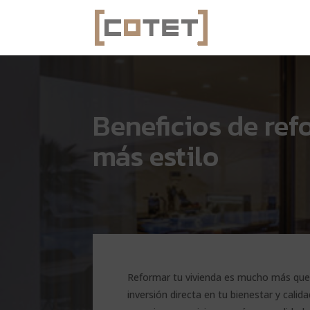
Beneficios de ref
más estilo
Reformar tu vivienda es mucho más que 
inversión directa en tu bienestar y calid